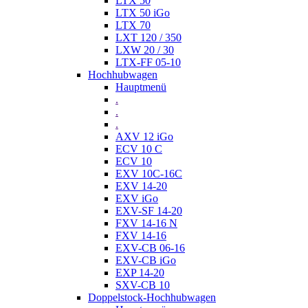
LTX 50
LTX 50 iGo
LTX 70
LXT 120 / 350
LXW 20 / 30
LTX-FF 05-10
Hochhubwagen
Hauptmenü
.
.
.
AXV 12 iGo
ECV 10 C
ECV 10
EXV 10C-16C
EXV 14-20
EXV iGo
EXV-SF 14-20
FXV 14-16 N
FXV 14-16
EXV-CB 06-16
EXV-CB iGo
EXP 14-20
SXV-CB 10
Doppelstock-Hochhubwagen