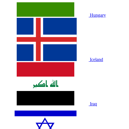
Hungary
Iceland
Iraq