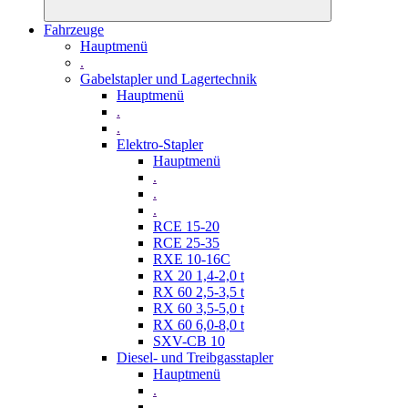
Fahrzeuge
Hauptmenü
.
Gabelstapler und Lagertechnik
Hauptmenü
.
.
Elektro-Stapler
Hauptmenü
.
.
.
RCE 15-20
RCE 25-35
RXE 10-16C
RX 20 1,4-2,0 t
RX 60 2,5-3,5 t
RX 60 3,5-5,0 t
RX 60 6,0-8,0 t
SXV-CB 10
Diesel- und Treibgasstapler
Hauptmenü
.
.