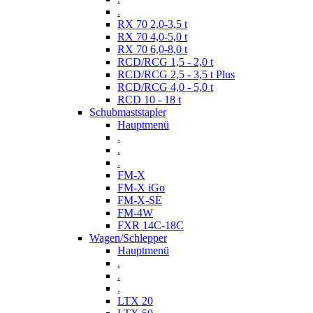
.
RX 70 2,0-3,5 t
RX 70 4,0-5,0 t
RX 70 6,0-8,0 t
RCD/RCG 1,5 - 2,0 t
RCD/RCG 2,5 - 3,5 t Plus
RCD/RCG 4,0 - 5,0 t
RCD 10 - 18 t
Schubmaststapler
Hauptmenü
.
.
.
FM-X
FM-X iGo
FM-X-SE
FM-4W
FXR 14C-18C
Wagen/Schlepper
Hauptmenü
.
.
.
LTX 20