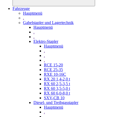
Fahrzeuge
Hauptmenü
.
Gabelstapler und Lagertechnik
Hauptmenü
.
.
Elektro-Stapler
Hauptmenü
.
.
.
RCE 15-20
RCE 25-35
RXE 10-16C
RX 20 1,4-2,0 t
RX 60 2,5-3,5 t
RX 60 3,5-5,0 t
RX 60 6,0-8,0 t
SXV-CB 10
Diesel- und Treibgasstapler
Hauptmenü
.
.