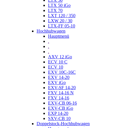
LTX 50
LTX 50 iGo
LTX 70
LXT 120 / 350
LXW 20 / 30
LTX-FF 05-10
Hochhubwagen
Hauptmenü
.
.
.
AXV 12 iGo
ECV 10 C
ECV 10
EXV 10C-16C
EXV 14-20
EXV iGo
EXV-SF 14-20
FXV 14-16 N
FXV 14-16
EXV-CB 06-16
EXV-CB iGo
EXP 14-20
SXV-CB 10
Doppelstock-Hochhubwagen