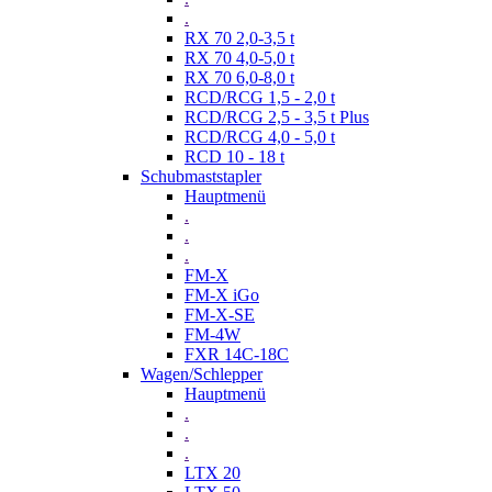
.
RX 70 2,0-3,5 t
RX 70 4,0-5,0 t
RX 70 6,0-8,0 t
RCD/RCG 1,5 - 2,0 t
RCD/RCG 2,5 - 3,5 t Plus
RCD/RCG 4,0 - 5,0 t
RCD 10 - 18 t
Schubmaststapler
Hauptmenü
.
.
.
FM-X
FM-X iGo
FM-X-SE
FM-4W
FXR 14C-18C
Wagen/Schlepper
Hauptmenü
.
.
.
LTX 20