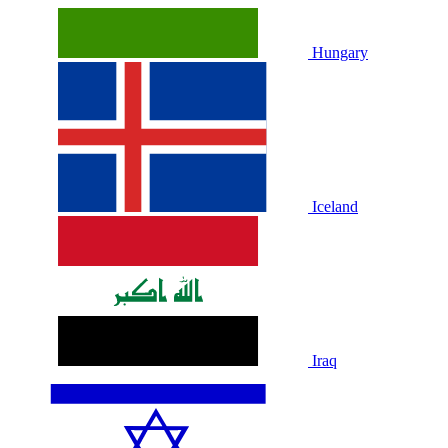
Hungary
Iceland
Iraq