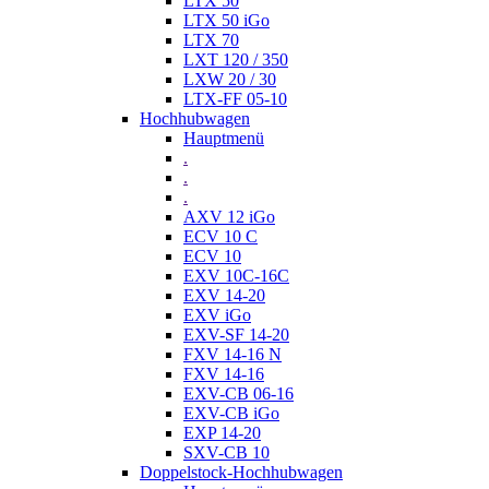
LTX 50
LTX 50 iGo
LTX 70
LXT 120 / 350
LXW 20 / 30
LTX-FF 05-10
Hochhubwagen
Hauptmenü
.
.
.
AXV 12 iGo
ECV 10 C
ECV 10
EXV 10C-16C
EXV 14-20
EXV iGo
EXV-SF 14-20
FXV 14-16 N
FXV 14-16
EXV-CB 06-16
EXV-CB iGo
EXP 14-20
SXV-CB 10
Doppelstock-Hochhubwagen