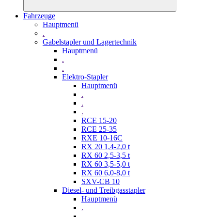
Fahrzeuge
Hauptmenü
.
Gabelstapler und Lagertechnik
Hauptmenü
.
.
Elektro-Stapler
Hauptmenü
.
.
.
RCE 15-20
RCE 25-35
RXE 10-16C
RX 20 1,4-2,0 t
RX 60 2,5-3,5 t
RX 60 3,5-5,0 t
RX 60 6,0-8,0 t
SXV-CB 10
Diesel- und Treibgasstapler
Hauptmenü
.
.