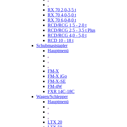
.
RX 70 2,0-3,5 t
RX 70 4,0-5,0 t
RX 70 6,0-8,0 t
RCD/RCG 1,5 - 2,0 t
RCD/RCG 2,5 - 3,5 t Plus
RCD/RCG 4,0 - 5,0 t
RCD 10 - 18 t
Schubmaststapler
Hauptmenü
.
.
.
FM-X
FM-X iGo
FM-X-SE
FM-4W
FXR 14C-18C
Wagen/Schlepper
Hauptmenü
.
.
.
LTX 20