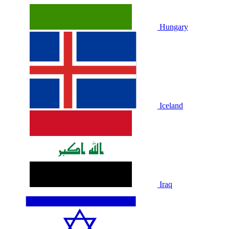
Hungary
Iceland
Iraq