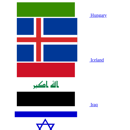
Hungary
Iceland
Iraq