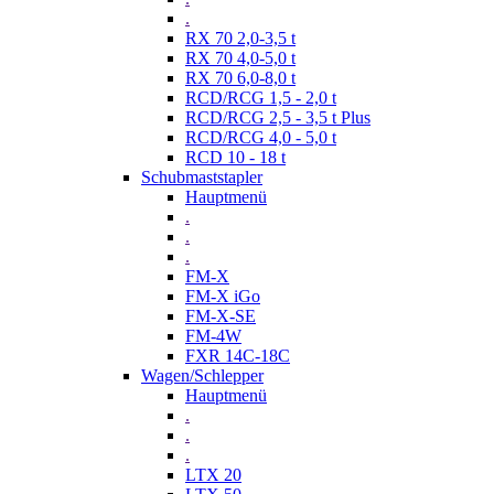
.
RX 70 2,0-3,5 t
RX 70 4,0-5,0 t
RX 70 6,0-8,0 t
RCD/RCG 1,5 - 2,0 t
RCD/RCG 2,5 - 3,5 t Plus
RCD/RCG 4,0 - 5,0 t
RCD 10 - 18 t
Schubmaststapler
Hauptmenü
.
.
.
FM-X
FM-X iGo
FM-X-SE
FM-4W
FXR 14C-18C
Wagen/Schlepper
Hauptmenü
.
.
.
LTX 20