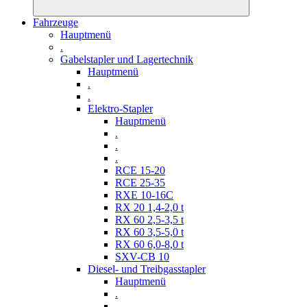
Fahrzeuge
Hauptmenü
.
Gabelstapler und Lagertechnik
Hauptmenü
.
.
Elektro-Stapler
Hauptmenü
.
.
.
RCE 15-20
RCE 25-35
RXE 10-16C
RX 20 1,4-2,0 t
RX 60 2,5-3,5 t
RX 60 3,5-5,0 t
RX 60 6,0-8,0 t
SXV-CB 10
Diesel- und Treibgasstapler
Hauptmenü
.
.