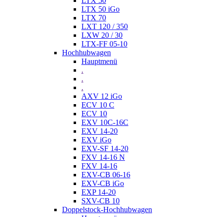
LTX 50
LTX 50 iGo
LTX 70
LXT 120 / 350
LXW 20 / 30
LTX-FF 05-10
Hochhubwagen
Hauptmenü
.
.
.
AXV 12 iGo
ECV 10 C
ECV 10
EXV 10C-16C
EXV 14-20
EXV iGo
EXV-SF 14-20
FXV 14-16 N
FXV 14-16
EXV-CB 06-16
EXV-CB iGo
EXP 14-20
SXV-CB 10
Doppelstock-Hochhubwagen