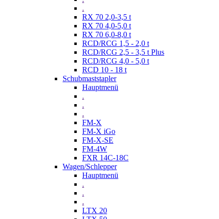
.
RX 70 2,0-3,5 t
RX 70 4,0-5,0 t
RX 70 6,0-8,0 t
RCD/RCG 1,5 - 2,0 t
RCD/RCG 2,5 - 3,5 t Plus
RCD/RCG 4,0 - 5,0 t
RCD 10 - 18 t
Schubmaststapler
Hauptmenü
.
.
.
FM-X
FM-X iGo
FM-X-SE
FM-4W
FXR 14C-18C
Wagen/Schlepper
Hauptmenü
.
.
.
LTX 20