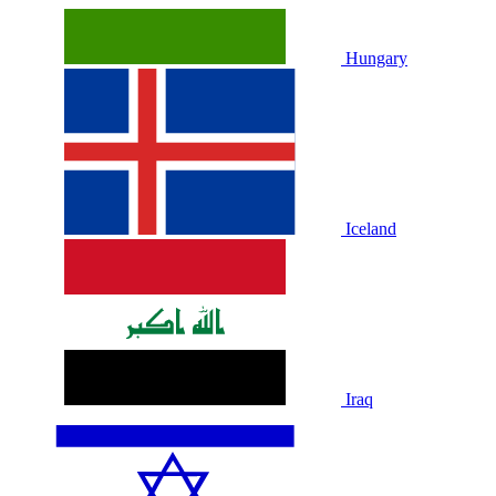
Hungary
Iceland
Iraq