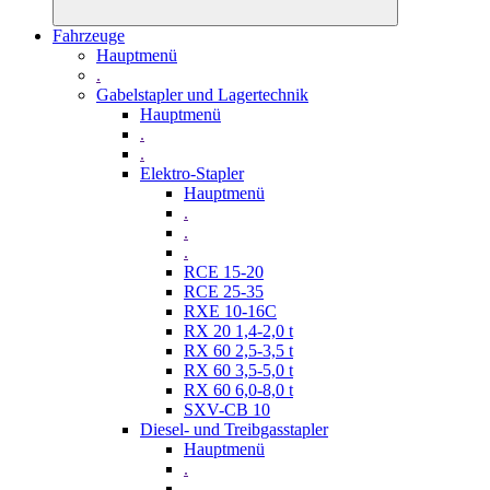
Fahrzeuge
Hauptmenü
.
Gabelstapler und Lagertechnik
Hauptmenü
.
.
Elektro-Stapler
Hauptmenü
.
.
.
RCE 15-20
RCE 25-35
RXE 10-16C
RX 20 1,4-2,0 t
RX 60 2,5-3,5 t
RX 60 3,5-5,0 t
RX 60 6,0-8,0 t
SXV-CB 10
Diesel- und Treibgasstapler
Hauptmenü
.
.