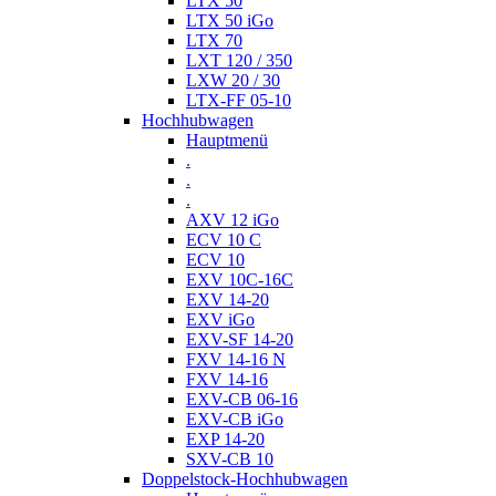
LTX 50
LTX 50 iGo
LTX 70
LXT 120 / 350
LXW 20 / 30
LTX-FF 05-10
Hochhubwagen
Hauptmenü
.
.
.
AXV 12 iGo
ECV 10 C
ECV 10
EXV 10C-16C
EXV 14-20
EXV iGo
EXV-SF 14-20
FXV 14-16 N
FXV 14-16
EXV-CB 06-16
EXV-CB iGo
EXP 14-20
SXV-CB 10
Doppelstock-Hochhubwagen