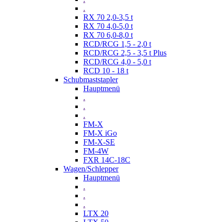
.
RX 70 2,0-3,5 t
RX 70 4,0-5,0 t
RX 70 6,0-8,0 t
RCD/RCG 1,5 - 2,0 t
RCD/RCG 2,5 - 3,5 t Plus
RCD/RCG 4,0 - 5,0 t
RCD 10 - 18 t
Schubmaststapler
Hauptmenü
.
.
.
FM-X
FM-X iGo
FM-X-SE
FM-4W
FXR 14C-18C
Wagen/Schlepper
Hauptmenü
.
.
.
LTX 20