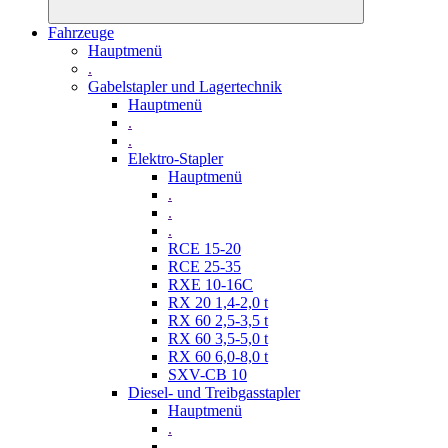
Fahrzeuge
Hauptmenü
.
Gabelstapler und Lagertechnik
Hauptmenü
.
.
Elektro-Stapler
Hauptmenü
.
.
.
RCE 15-20
RCE 25-35
RXE 10-16C
RX 20 1,4-2,0 t
RX 60 2,5-3,5 t
RX 60 3,5-5,0 t
RX 60 6,0-8,0 t
SXV-CB 10
Diesel- und Treibgasstapler
Hauptmenü
.
.