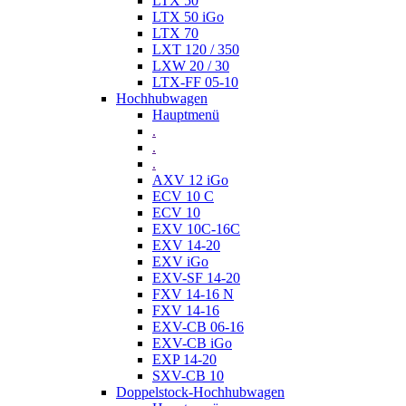
LTX 50
LTX 50 iGo
LTX 70
LXT 120 / 350
LXW 20 / 30
LTX-FF 05-10
Hochhubwagen
Hauptmenü
.
.
.
AXV 12 iGo
ECV 10 C
ECV 10
EXV 10C-16C
EXV 14-20
EXV iGo
EXV-SF 14-20
FXV 14-16 N
FXV 14-16
EXV-CB 06-16
EXV-CB iGo
EXP 14-20
SXV-CB 10
Doppelstock-Hochhubwagen