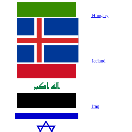
Hungary
Iceland
Iraq