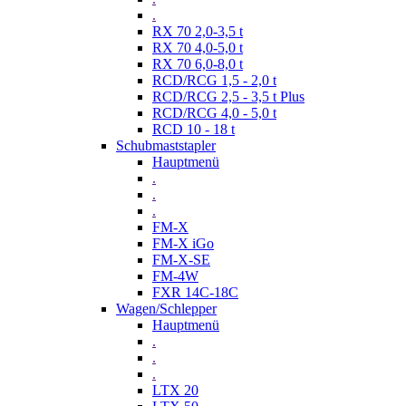
.
RX 70 2,0-3,5 t
RX 70 4,0-5,0 t
RX 70 6,0-8,0 t
RCD/RCG 1,5 - 2,0 t
RCD/RCG 2,5 - 3,5 t Plus
RCD/RCG 4,0 - 5,0 t
RCD 10 - 18 t
Schubmaststapler
Hauptmenü
.
.
.
FM-X
FM-X iGo
FM-X-SE
FM-4W
FXR 14C-18C
Wagen/Schlepper
Hauptmenü
.
.
.
LTX 20