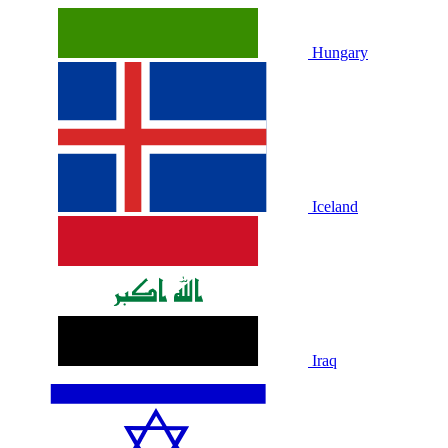
Hungary
Iceland
Iraq