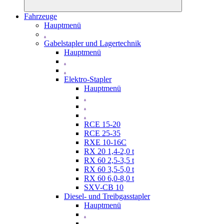
Fahrzeuge
Hauptmenü
.
Gabelstapler und Lagertechnik
Hauptmenü
.
.
Elektro-Stapler
Hauptmenü
.
.
.
RCE 15-20
RCE 25-35
RXE 10-16C
RX 20 1,4-2,0 t
RX 60 2,5-3,5 t
RX 60 3,5-5,0 t
RX 60 6,0-8,0 t
SXV-CB 10
Diesel- und Treibgasstapler
Hauptmenü
.
.