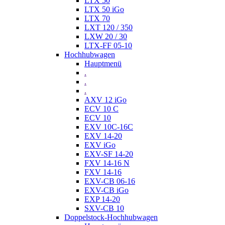
LTX 50
LTX 50 iGo
LTX 70
LXT 120 / 350
LXW 20 / 30
LTX-FF 05-10
Hochhubwagen
Hauptmenü
.
.
.
AXV 12 iGo
ECV 10 C
ECV 10
EXV 10C-16C
EXV 14-20
EXV iGo
EXV-SF 14-20
FXV 14-16 N
FXV 14-16
EXV-CB 06-16
EXV-CB iGo
EXP 14-20
SXV-CB 10
Doppelstock-Hochhubwagen