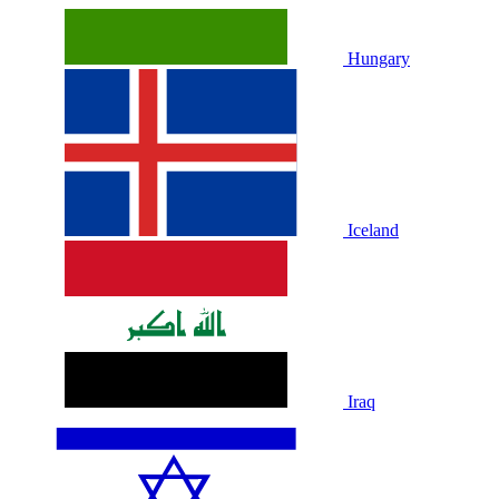
Hungary
Iceland
Iraq