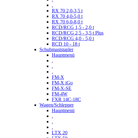
.
RX 70 2,0-3,5 t
RX 70 4,0-5,0 t
RX 70 6,0-8,0 t
RCD/RCG 1,5 - 2,0 t
RCD/RCG 2,5 - 3,5 t Plus
RCD/RCG 4,0 - 5,0 t
RCD 10 - 18 t
Schubmaststapler
Hauptmenü
.
.
.
FM-X
FM-X iGo
FM-X-SE
FM-4W
FXR 14C-18C
Wagen/Schlepper
Hauptmenü
.
.
.
LTX 20