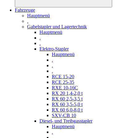
Fahrzeuge
Hauptmenü
.
Gabelstapler und Lagertechnik
Hauptmenü
.
.
Elektro-Stapler
Hauptmenü
.
.
.
RCE 15-20
RCE 25-35
RXE 10-16C
RX 20 1,4-2,0 t
RX 60 2,5-3,5 t
RX 60 3,5-5,0 t
RX 60 6,0-8,0 t
SXV-CB 10
Diesel- und Treibgasstapler
Hauptmenü
.
.