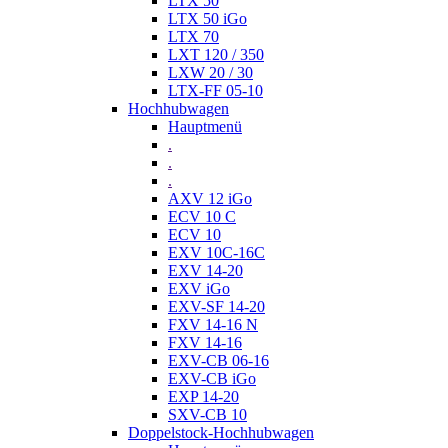
LTX 50
LTX 50 iGo
LTX 70
LXT 120 / 350
LXW 20 / 30
LTX-FF 05-10
Hochhubwagen
Hauptmenü
.
.
.
AXV 12 iGo
ECV 10 C
ECV 10
EXV 10C-16C
EXV 14-20
EXV iGo
EXV-SF 14-20
FXV 14-16 N
FXV 14-16
EXV-CB 06-16
EXV-CB iGo
EXP 14-20
SXV-CB 10
Doppelstock-Hochhubwagen