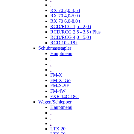
.
RX 70 2,0-3,5 t
RX 70 4,0-5,0 t
RX 70 6,0-8,0 t
RCD/RCG 1,5 - 2,0 t
RCD/RCG 2,5 - 3,5 t Plus
RCD/RCG 4,0 - 5,0 t
RCD 10 - 18 t
Schubmaststapler
Hauptmenü
.
.
.
FM-X
FM-X iGo
FM-X-SE
FM-4W
FXR 14C-18C
Wagen/Schlepper
Hauptmenü
.
.
.
LTX 20