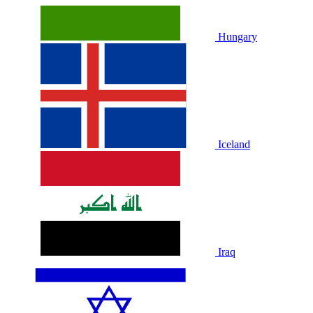
Hungary
Iceland
Iraq