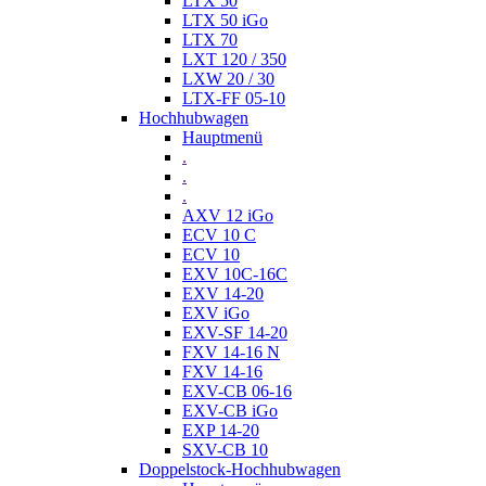
LTX 50
LTX 50 iGo
LTX 70
LXT 120 / 350
LXW 20 / 30
LTX-FF 05-10
Hochhubwagen
Hauptmenü
.
.
.
AXV 12 iGo
ECV 10 C
ECV 10
EXV 10C-16C
EXV 14-20
EXV iGo
EXV-SF 14-20
FXV 14-16 N
FXV 14-16
EXV-CB 06-16
EXV-CB iGo
EXP 14-20
SXV-CB 10
Doppelstock-Hochhubwagen