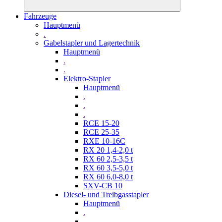
Fahrzeuge
Hauptmenü
.
Gabelstapler und Lagertechnik
Hauptmenü
.
.
Elektro-Stapler
Hauptmenü
.
.
.
RCE 15-20
RCE 25-35
RXE 10-16C
RX 20 1,4-2,0 t
RX 60 2,5-3,5 t
RX 60 3,5-5,0 t
RX 60 6,0-8,0 t
SXV-CB 10
Diesel- und Treibgasstapler
Hauptmenü
.
.