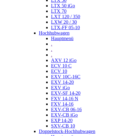
LTX 50
LTX 50 iGo
LTX 70
LXT 120 / 350
LXW 20 / 30
LTX-FF 05-10
Hochhubwagen
Hauptmenü
.
.
.
AXV 12 iGo
ECV 10 C
ECV 10
EXV 10C-16C
EXV 14-20
EXV iGo
EXV-SF 14-20
FXV 14-16 N
FXV 14-16
EXV-CB 06-16
EXV-CB iGo
EXP 14-20
SXV-CB 10
Doppelstock-Hochhubwagen