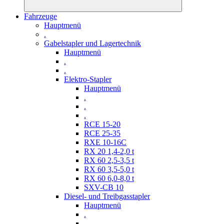
Fahrzeuge
Hauptmenü
.
Gabelstapler und Lagertechnik
Hauptmenü
.
.
Elektro-Stapler
Hauptmenü
.
.
.
RCE 15-20
RCE 25-35
RXE 10-16C
RX 20 1,4-2,0 t
RX 60 2,5-3,5 t
RX 60 3,5-5,0 t
RX 60 6,0-8,0 t
SXV-CB 10
Diesel- und Treibgasstapler
Hauptmenü
.
.