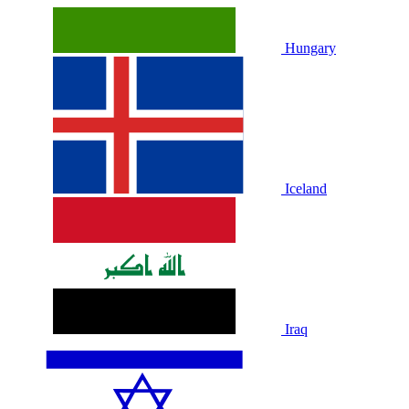
Hungary
Iceland
Iraq