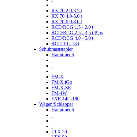
.
RX 70 2,0-3,5 t
RX 70 4,0-5,0 t
RX 70 6,0-8,0 t
RCD/RCG 1,5 - 2,0 t
RCD/RCG 2,5 - 3,5 t Plus
RCD/RCG 4,0 - 5,0 t
RCD 10 - 18 t
Schubmaststapler
Hauptmenü
.
.
.
FM-X
FM-X iGo
FM-X-SE
FM-4W
FXR 14C-18C
Wagen/Schlepper
Hauptmenü
.
.
.
LTX 20