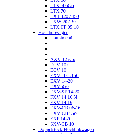
LTX 50
LTX 50 iGo
LTX 70
LXT 120 / 350
LXW 20 / 30
LTX-FF 05-10
Hochhubwagen
Hauptmenü
.
.
.
AXV 12 iGo
ECV 10 C
ECV 10
EXV 10C-16C
EXV 14-20
EXV iGo
EXV-SF 14-20
FXV 14-16 N
FXV 14-16
EXV-CB 06-16
EXV-CB iGo
EXP 14-20
SXV-CB 10
Doppelstock-Hochhubwagen