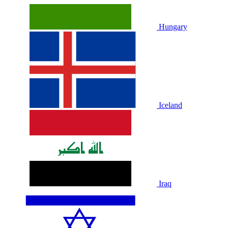
Hungary
Iceland
Iraq