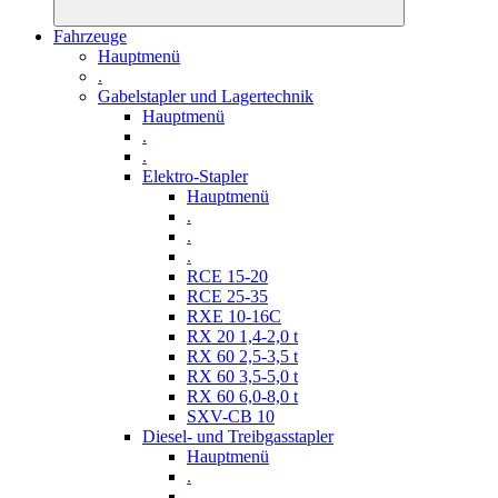
Fahrzeuge
Hauptmenü
.
Gabelstapler und Lagertechnik
Hauptmenü
.
.
Elektro-Stapler
Hauptmenü
.
.
.
RCE 15-20
RCE 25-35
RXE 10-16C
RX 20 1,4-2,0 t
RX 60 2,5-3,5 t
RX 60 3,5-5,0 t
RX 60 6,0-8,0 t
SXV-CB 10
Diesel- und Treibgasstapler
Hauptmenü
.
.