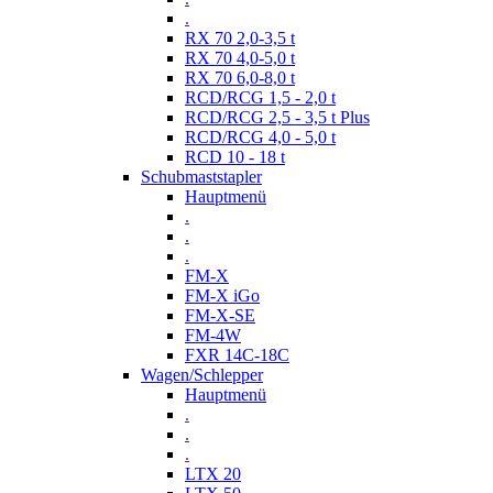
.
RX 70 2,0-3,5 t
RX 70 4,0-5,0 t
RX 70 6,0-8,0 t
RCD/RCG 1,5 - 2,0 t
RCD/RCG 2,5 - 3,5 t Plus
RCD/RCG 4,0 - 5,0 t
RCD 10 - 18 t
Schubmaststapler
Hauptmenü
.
.
.
FM-X
FM-X iGo
FM-X-SE
FM-4W
FXR 14C-18C
Wagen/Schlepper
Hauptmenü
.
.
.
LTX 20