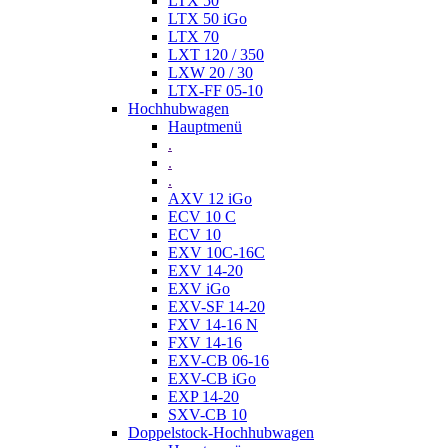
LTX 50
LTX 50 iGo
LTX 70
LXT 120 / 350
LXW 20 / 30
LTX-FF 05-10
Hochhubwagen
Hauptmenü
.
.
.
AXV 12 iGo
ECV 10 C
ECV 10
EXV 10C-16C
EXV 14-20
EXV iGo
EXV-SF 14-20
FXV 14-16 N
FXV 14-16
EXV-CB 06-16
EXV-CB iGo
EXP 14-20
SXV-CB 10
Doppelstock-Hochhubwagen