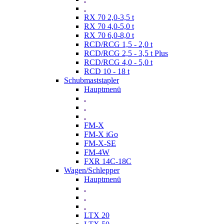
.
RX 70 2,0-3,5 t
RX 70 4,0-5,0 t
RX 70 6,0-8,0 t
RCD/RCG 1,5 - 2,0 t
RCD/RCG 2,5 - 3,5 t Plus
RCD/RCG 4,0 - 5,0 t
RCD 10 - 18 t
Schubmaststapler
Hauptmenü
.
.
.
FM-X
FM-X iGo
FM-X-SE
FM-4W
FXR 14C-18C
Wagen/Schlepper
Hauptmenü
.
.
.
LTX 20