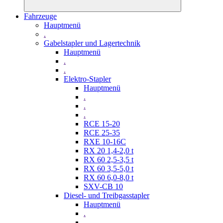
Fahrzeuge
Hauptmenü
.
Gabelstapler und Lagertechnik
Hauptmenü
.
.
Elektro-Stapler
Hauptmenü
.
.
.
RCE 15-20
RCE 25-35
RXE 10-16C
RX 20 1,4-2,0 t
RX 60 2,5-3,5 t
RX 60 3,5-5,0 t
RX 60 6,0-8,0 t
SXV-CB 10
Diesel- und Treibgasstapler
Hauptmenü
.
.