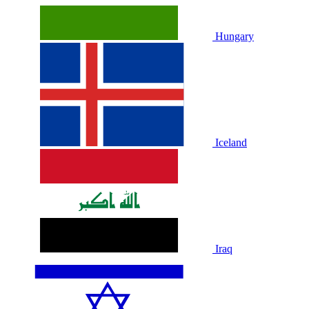
Hungary
Iceland
Iraq