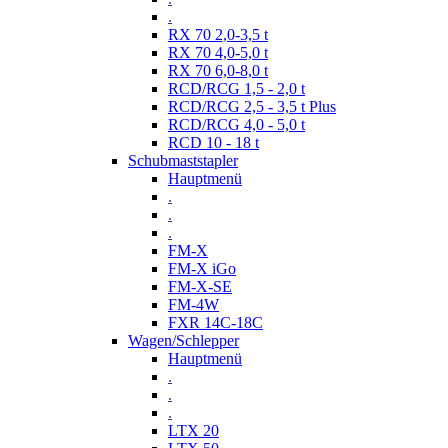
.
RX 70 2,0-3,5 t
RX 70 4,0-5,0 t
RX 70 6,0-8,0 t
RCD/RCG 1,5 - 2,0 t
RCD/RCG 2,5 - 3,5 t Plus
RCD/RCG 4,0 - 5,0 t
RCD 10 - 18 t
Schubmaststapler
Hauptmenü
.
.
.
FM-X
FM-X iGo
FM-X-SE
FM-4W
FXR 14C-18C
Wagen/Schlepper
Hauptmenü
.
.
.
LTX 20