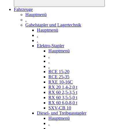
Fahrzeuge
Hauptmenü
.
Gabelstapler und Lagertechnik
Hauptmenü
.
.
Elektro-Stapler
Hauptmenü
.
.
.
RCE 15-20
RCE 25-35
RXE 10-16C
RX 20 1,4-2,0 t
RX 60 2,5-3,5 t
RX 60 3,5-5,0 t
RX 60 6,0-8,0 t
SXV-CB 10
Diesel- und Treibgasstapler
Hauptmenü
.
.