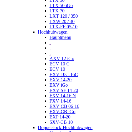
LTX 50
LTX 50 iGo
LTX 70
LXT 120 / 350
LXW 20 / 30
LTX-FF 05-10
Hochhubwagen
Hauptmenü
.
.
.
AXV 12 iGo
ECV 10 C
ECV 10
EXV 10C-16C
EXV 14-20
EXV iGo
EXV-SF 14-20
FXV 14-16 N
FXV 14-16
EXV-CB 06-16
EXV-CB iGo
EXP 14-20
SXV-CB 10
Doppelstock-Hochhubwagen