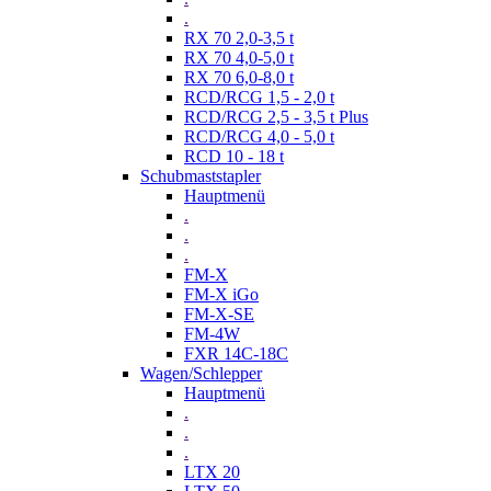
.
RX 70 2,0-3,5 t
RX 70 4,0-5,0 t
RX 70 6,0-8,0 t
RCD/RCG 1,5 - 2,0 t
RCD/RCG 2,5 - 3,5 t Plus
RCD/RCG 4,0 - 5,0 t
RCD 10 - 18 t
Schubmaststapler
Hauptmenü
.
.
.
FM-X
FM-X iGo
FM-X-SE
FM-4W
FXR 14C-18C
Wagen/Schlepper
Hauptmenü
.
.
.
LTX 20