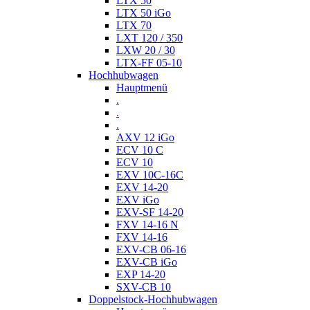
LTX 50
LTX 50 iGo
LTX 70
LXT 120 / 350
LXW 20 / 30
LTX-FF 05-10
Hochhubwagen
Hauptmenü
.
.
.
AXV 12 iGo
ECV 10 C
ECV 10
EXV 10C-16C
EXV 14-20
EXV iGo
EXV-SF 14-20
FXV 14-16 N
FXV 14-16
EXV-CB 06-16
EXV-CB iGo
EXP 14-20
SXV-CB 10
Doppelstock-Hochhubwagen