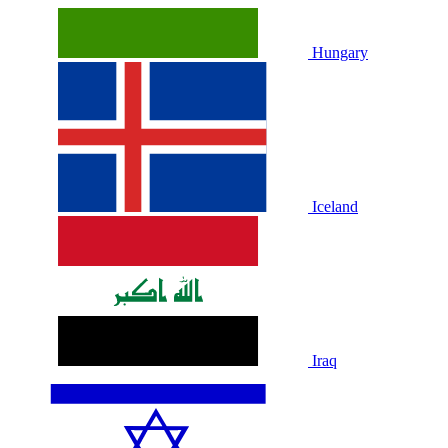
Hungary
Iceland
Iraq