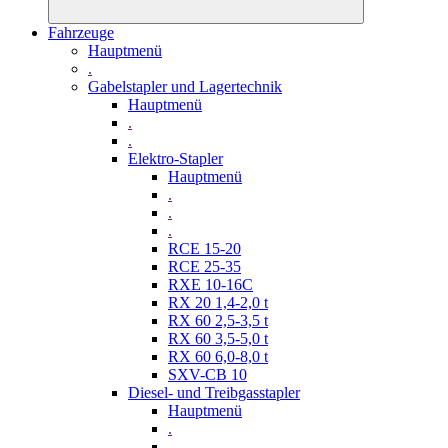
Fahrzeuge
Hauptmenü
.
Gabelstapler und Lagertechnik
Hauptmenü
.
.
Elektro-Stapler
Hauptmenü
.
.
.
RCE 15-20
RCE 25-35
RXE 10-16C
RX 20 1,4-2,0 t
RX 60 2,5-3,5 t
RX 60 3,5-5,0 t
RX 60 6,0-8,0 t
SXV-CB 10
Diesel- und Treibgasstapler
Hauptmenü
.
.