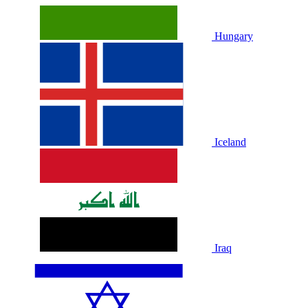
Hungary
Iceland
Iraq