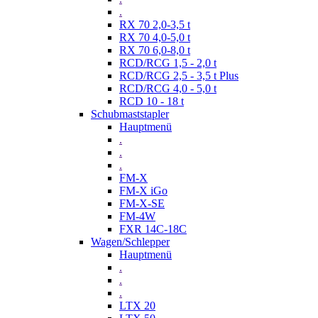
.
RX 70 2,0-3,5 t
RX 70 4,0-5,0 t
RX 70 6,0-8,0 t
RCD/RCG 1,5 - 2,0 t
RCD/RCG 2,5 - 3,5 t Plus
RCD/RCG 4,0 - 5,0 t
RCD 10 - 18 t
Schubmaststapler
Hauptmenü
.
.
.
FM-X
FM-X iGo
FM-X-SE
FM-4W
FXR 14C-18C
Wagen/Schlepper
Hauptmenü
.
.
.
LTX 20