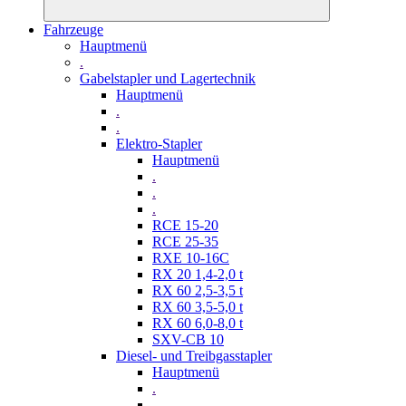
Fahrzeuge
Hauptmenü
.
Gabelstapler und Lagertechnik
Hauptmenü
.
.
Elektro-Stapler
Hauptmenü
.
.
.
RCE 15-20
RCE 25-35
RXE 10-16C
RX 20 1,4-2,0 t
RX 60 2,5-3,5 t
RX 60 3,5-5,0 t
RX 60 6,0-8,0 t
SXV-CB 10
Diesel- und Treibgasstapler
Hauptmenü
.
.