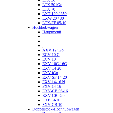
LTX 50
LTX 50 iGo
LTX 70
LXT 120 / 350
LXW 20 / 30
LTX-FF 05-10
Hochhubwagen
Hauptmenü
.
.
.
AXV 12 iGo
ECV 10 C
ECV 10
EXV 10C-16C
EXV 14-20
EXV iGo
EXV-SF 14-20
FXV 14-16 N
FXV 14-16
EXV-CB 06-16
EXV-CB iGo
EXP 14-20
SXV-CB 10
Doppelstock-Hochhubwagen