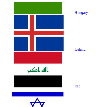
Hungary
Iceland
Iraq