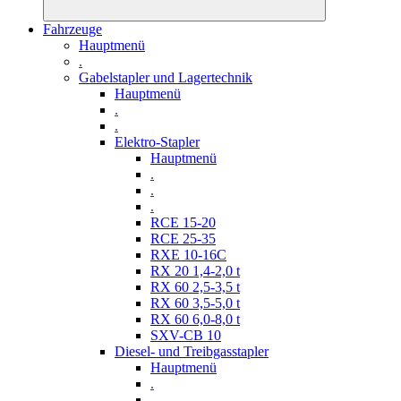
Fahrzeuge
Hauptmenü
.
Gabelstapler und Lagertechnik
Hauptmenü
.
.
Elektro-Stapler
Hauptmenü
.
.
.
RCE 15-20
RCE 25-35
RXE 10-16C
RX 20 1,4-2,0 t
RX 60 2,5-3,5 t
RX 60 3,5-5,0 t
RX 60 6,0-8,0 t
SXV-CB 10
Diesel- und Treibgasstapler
Hauptmenü
.
.