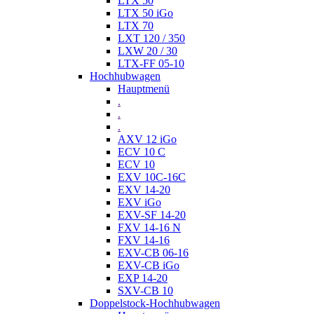
LTX 50
LTX 50 iGo
LTX 70
LXT 120 / 350
LXW 20 / 30
LTX-FF 05-10
Hochhubwagen
Hauptmenü
.
.
.
AXV 12 iGo
ECV 10 C
ECV 10
EXV 10C-16C
EXV 14-20
EXV iGo
EXV-SF 14-20
FXV 14-16 N
FXV 14-16
EXV-CB 06-16
EXV-CB iGo
EXP 14-20
SXV-CB 10
Doppelstock-Hochhubwagen