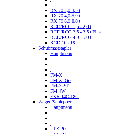
.
RX 70 2,0-3,5 t
RX 70 4,0-5,0 t
RX 70 6,0-8,0 t
RCD/RCG 1,5 - 2,0 t
RCD/RCG 2,5 - 3,5 t Plus
RCD/RCG 4,0 - 5,0 t
RCD 10 - 18 t
Schubmaststapler
Hauptmenü
.
.
.
FM-X
FM-X iGo
FM-X-SE
FM-4W
FXR 14C-18C
Wagen/Schlepper
Hauptmenü
.
.
.
LTX 20