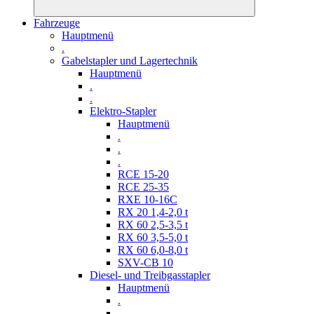
Fahrzeuge
Hauptmenü
.
Gabelstapler und Lagertechnik
Hauptmenü
.
.
Elektro-Stapler
Hauptmenü
.
.
.
RCE 15-20
RCE 25-35
RXE 10-16C
RX 20 1,4-2,0 t
RX 60 2,5-3,5 t
RX 60 3,5-5,0 t
RX 60 6,0-8,0 t
SXV-CB 10
Diesel- und Treibgasstapler
Hauptmenü
.
.