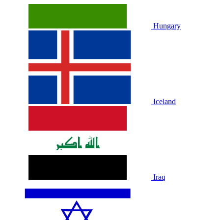
Hungary
Iceland
Iraq