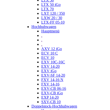
LTX 50
LTX 50 iGo
LTX 70
LXT 120 / 350
LXW 20 / 30
LTX-FF 05-10
Hochhubwagen
Hauptmenü
.
.
.
AXV 12 iGo
ECV 10 C
ECV 10
EXV 10C-16C
EXV 14-20
EXV iGo
EXV-SF 14-20
FXV 14-16 N
FXV 14-16
EXV-CB 06-16
EXV-CB iGo
EXP 14-20
SXV-CB 10
Doppelstock-Hochhubwagen