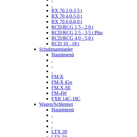
.
RX 70 2,0-3,5 t
RX 70 4,0-5,0 t
RX 70 6,0-8,0 t
RCD/RCG 1,5 - 2,0 t
RCD/RCG 2,5 - 3,5 t Plus
RCD/RCG 4,0 - 5,0 t
RCD 10 - 18 t
Schubmaststapler
Hauptmenü
.
.
.
FM-X
FM-X iGo
FM-X-SE
FM-4W
FXR 14C-18C
Wagen/Schlepper
Hauptmenü
.
.
.
LTX 20