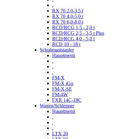
.
RX 70 2,0-3,5 t
RX 70 4,0-5,0 t
RX 70 6,0-8,0 t
RCD/RCG 1,5 - 2,0 t
RCD/RCG 2,5 - 3,5 t Plus
RCD/RCG 4,0 - 5,0 t
RCD 10 - 18 t
Schubmaststapler
Hauptmenü
.
.
.
FM-X
FM-X iGo
FM-X-SE
FM-4W
FXR 14C-18C
Wagen/Schlepper
Hauptmenü
.
.
.
LTX 20