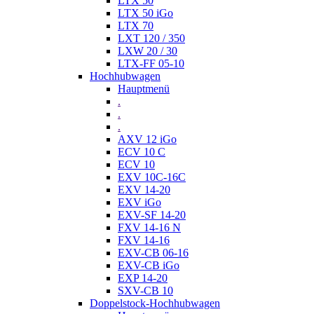
LTX 50
LTX 50 iGo
LTX 70
LXT 120 / 350
LXW 20 / 30
LTX-FF 05-10
Hochhubwagen
Hauptmenü
.
.
.
AXV 12 iGo
ECV 10 C
ECV 10
EXV 10C-16C
EXV 14-20
EXV iGo
EXV-SF 14-20
FXV 14-16 N
FXV 14-16
EXV-CB 06-16
EXV-CB iGo
EXP 14-20
SXV-CB 10
Doppelstock-Hochhubwagen