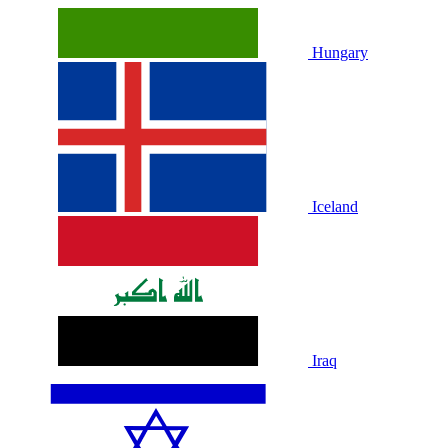
Hungary
Iceland
Iraq