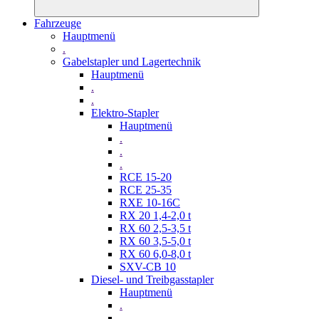
Fahrzeuge
Hauptmenü
.
Gabelstapler und Lagertechnik
Hauptmenü
.
.
Elektro-Stapler
Hauptmenü
.
.
.
RCE 15-20
RCE 25-35
RXE 10-16C
RX 20 1,4-2,0 t
RX 60 2,5-3,5 t
RX 60 3,5-5,0 t
RX 60 6,0-8,0 t
SXV-CB 10
Diesel- und Treibgasstapler
Hauptmenü
.
.