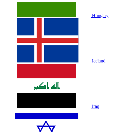
Hungary
Iceland
Iraq