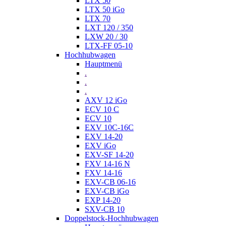
LTX 50
LTX 50 iGo
LTX 70
LXT 120 / 350
LXW 20 / 30
LTX-FF 05-10
Hochhubwagen
Hauptmenü
.
.
.
AXV 12 iGo
ECV 10 C
ECV 10
EXV 10C-16C
EXV 14-20
EXV iGo
EXV-SF 14-20
FXV 14-16 N
FXV 14-16
EXV-CB 06-16
EXV-CB iGo
EXP 14-20
SXV-CB 10
Doppelstock-Hochhubwagen