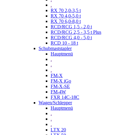
.
RX 70 2,0-3,5 t
RX 70 4,0-5,0 t
RX 70 6,0-8,0 t
RCD/RCG 1,5 - 2,0 t
RCD/RCG 2,5 - 3,5 t Plus
RCD/RCG 4,0 - 5,0 t
RCD 10 - 18 t
Schubmaststapler
Hauptmenü
.
.
.
FM-X
FM-X iGo
FM-X-SE
FM-4W
FXR 14C-18C
Wagen/Schlepper
Hauptmenü
.
.
.
LTX 20