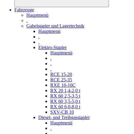
Fahrzeuge
Hauptmenü
.
Gabelstapler und Lagertechnik
Hauptmenü
.
.
Elektro-Stapler
Hauptmenü
.
.
.
RCE 15-20
RCE 25-35
RXE 10-16C
RX 20 1,4-2,0 t
RX 60 2,5-3,5 t
RX 60 3,5-5,0 t
RX 60 6,0-8,0 t
SXV-CB 10
Diesel- und Treibgasstapler
Hauptmenü
.
.